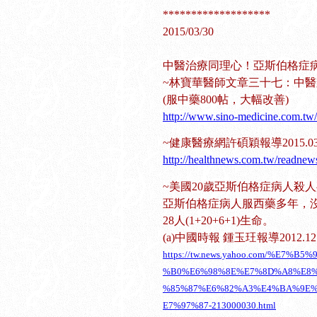
*******************
2015/03/30
中醫治療同理心！亞斯伯格症
~林寶華醫師文章三十七：中
(服中藥800帖，大幅改善)
http://www.sino-medicine.com.tw
~健康醫療網許碩穎報導2015.
http://healthnews.com.tw/readne
~美國20歲亞斯伯格症病人殺人
亞斯伯格症病人服西藥多年，
28人(1+20+6+1)生命。
(a)中國時報 鍾玉玨報導2012
https://tw.news.yahoo.com/%E7%
%B0%E6%98%8E%E7%8D%A8%E8
%85%87%E6%82%A3%E4%BA%9E
E7%97%87-213000030.html