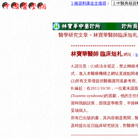
5 種資料庫
全文搜尋
︰
醫學研究文章
>
林寶華醫師臨床短札
******************************
林寶華醫師 臨床短札
網址：
h
A.請注意：(1)依法令規定，禁止轉
式，進入本醫療機構之網址直接點閱
(2)所有文章僅提供醫藥護同道參考用
B.緣起：在2011/10/30，一位
(Tourette syndrome)的貢
當時我頗訝異，因我是學教育，半路
妥瑞病人。
所有已出版的書，其內容都是舊聞，
及時提出近日臨床研究狀況，對醫療
___________________________