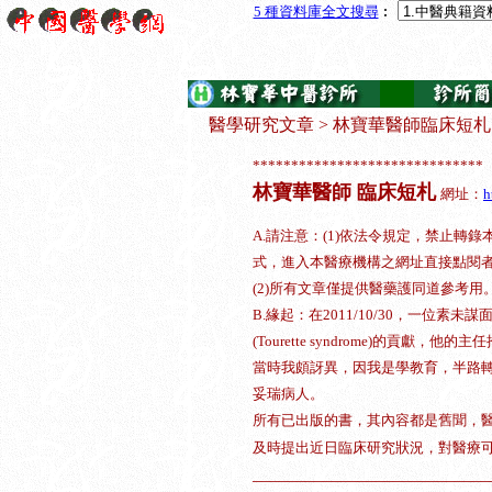
5 種資料庫
全文搜尋
︰
醫學研究文章
>
林寶華醫師臨床短札
******************************
林寶華醫師 臨床短札
網址：
h
A.請注意：(1)依法令規定，禁止轉
式，進入本醫療機構之網址直接點閱
(2)所有文章僅提供醫藥護同道參考用
B.緣起：在2011/10/30，一位
(Tourette syndrome)的貢
當時我頗訝異，因我是學教育，半路
妥瑞病人。
所有已出版的書，其內容都是舊聞，
及時提出近日臨床研究狀況，對醫療
___________________________