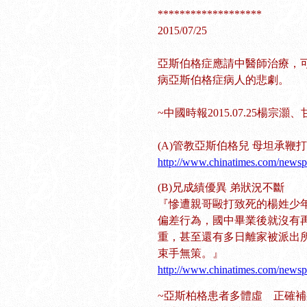
*******************
2015/07/25
亞斯伯格症應請中醫師治療，
病亞斯伯格症病人的悲劇。
~中國時報2015.07.25楊宗
(A)管教亞斯伯格兒 母坦承鞭打
http://www.chinatimes.com/news
(B)兄成績優異 弟狀況不斷
『慘遭親哥毆打致死的楊姓少
偏差行為，國中畢業後就沒有
重，甚至還有多日離家被派出
束手無策。』
http://www.chinatimes.com/news
~亞斯柏格患者多體虛 正確