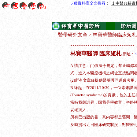
5 種資料庫
全文搜尋
︰
醫學研究文章
>
林寶華醫師臨床短札
******************************
林寶華醫師 臨床短札
網址：
h
A.請注意：(1)依法令規定，禁止轉
式，進入本醫療機構之網址直接點閱
(2)所有文章僅提供醫藥護同道參考用
B.緣起：在2011/10/30，一位
(Tourette syndrome)的貢
當時我頗訝異，因我是學教育，半路
妥瑞病人。
所有已出版的書，其內容都是舊聞，
及時提出近日臨床研究狀況，對醫療
___________________________