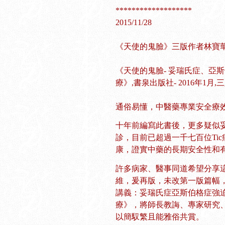
*******************
2015/11/28
《天使的鬼臉》三版作者林寶
《天使的鬼臉- 妥瑞氏症、亞
療》,書泉出版社- 2016年1月,
通俗易懂，中醫藥專業安全療
十年前編寫此書後，更多疑似妥瑞氏症( T
診，目前已超過一千七百位Ti
康，證實中藥的長期安全性和
許多病家、醫事同道希望分享
維，爰再版，未改第一版篇幅
講義：妥瑞氏症亞斯伯格症強
療》，將師長教誨、專家研究
以簡馭繁且能雅俗共賞。