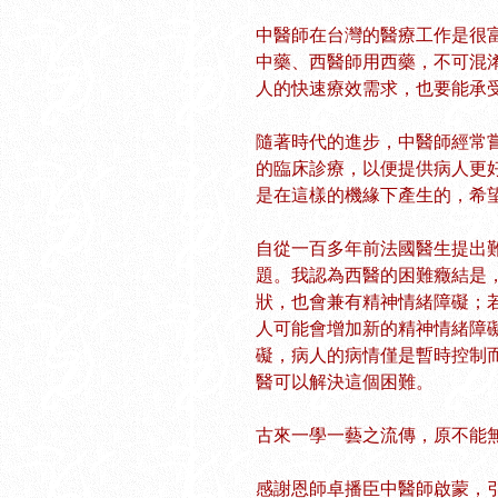
中醫師在台灣的醫療工作是很
中藥、西醫師用西藥，不可混
人的快速療效需求，也要能承
隨著時代的進步，中醫師經常
的臨床診療，以便提供病人更
是在這樣的機緣下產生的，希
自從一百多年前法國醫生提出
題。我認為西醫的困難癥結是
狀，也會兼有精神情緒障礙；
人可能會增加新的精神情緒障
礙，病人的病情僅是暫時控制
醫可以解決這個困難。
古來一學一藝之流傳，原不能
感謝恩師卓播臣中醫師啟蒙，