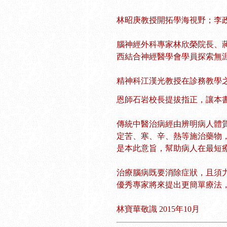
林昭庚教授開拓學海視野；李
腦神經外科專家林欣榮院長、
西結合神經醫學會學員探索無
精神科江漢光教授在診務教學
恩師石岩校長提拔指正，讓本
傳統中醫治病經由辨明病人體
定苦、寒、辛、熱等施治藥物
是本此意旨，幫助病人在最短
治療腦病既要消除症狀，且須
優秀專家將來提出更簡單療法
林寶華敬識 2015年10月