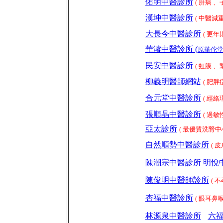
佑明中醫診所
( 肝病
、
漢坤中醫診所
( 中醫減
大長今中醫診所
( 更
華濬中醫診所 (
原華佗
民安中醫診所
( 虹膜
、
柳義明醫師網站
( 肥胖
合元堂中醫診所
(
經絡
張順晶中醫診所
( 過
亞太診所
( 最優質洗腎中
自然順勢中醫診所
( 
陳潮宗中醫診所
明悅
陳俊明中醫師診所
(
不
杏福中醫診所
( 眼耳鼻
林源泉中醫診所
六福