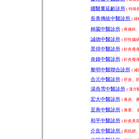
國醫董延齡診所
( 特殊
長青傳統中醫診所
( 
林園中醫診所
( 疼痛科
誠德中醫診所
(
肝性腦
景得中醫診所
( 針灸
炎鐘中醫診所
( 針灸
黎明中醫聯合診所
( 
合元中醫診所
(
肝炎
、
湯燕雪中醫診所
( 漢
宏大中醫診所
(
鼻炎
、
至善中醫診所
( 鼻塞
、
和平中醫診所
( 針灸美
介良中醫診所
( 易筋經