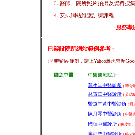
3. 醫師、院所照片拍攝及資料搜
4.
安排網站維護訓練課程
服務專線 :
已
架設院所網站範例
參考 :
Goo
( 即時網站範例，請上Yahoo雅虎奇摩
國之中醫
中醫醫療院所
尊生堂中醫診所
( 轉骨增
林寶華中醫診所
( 妥瑞
醫道堂黃中醫診所
( 
陳月琴中醫診所
(
中醫
國暉中醫診所
( 頭皮針
廖桂聲中醫診所
(
眼皮