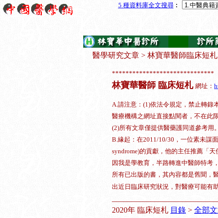
5 種資料庫
全文搜尋
︰
醫學研究文章
>
林寶華醫師臨床短札
******************************
林寶華醫師 臨床短札
網址：
h
A.請注意：(1)依法令規定，禁止
醫療機構之網址直接點閱者，不在此
(2)所有文章僅提供醫藥護同道參考用
B.緣起：在2011/10/30，一位素未
syndrome)的貢獻，他的主任推
因我是學教育，半路轉進中醫師特考
所有已出版的書，其內容都是舊聞，
出近日臨床研究狀況，對醫療可能有
___________________________
2020年 臨床短札
目錄
>
全部文