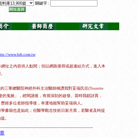
關鍵字 :
ttp://www.lph.com.tw
轉錄本網址之內容供人點閱；但以網路搜尋或超連結方式，進入本
限。
。
謀面的三軍總醫院神經外科主治醫師稱讚我對妥瑞氏症(Tourette
薦「天使的鬼臉」，經閱讀後，有很深刻的啟發。
當時我頗訝異，
，歷經多位老師指導後，幸運地能幫助妥瑞病人。
醫學書籍也是如此；但醫學觀念技術日新月異，若醫者及時提
助益。
______________________________________
章