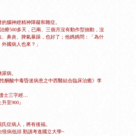
發的腦神經精神障礙和雜症。
治療500多天，已兩、三個月沒有動作型抽動，沒
血、鼻炎、脾氣暴躁，也好了；他媽媽問：「為什
，外國病人也來？」
糖尿病。
糖性酮酸中毒昏迷病患之中西醫結合臨床治癒》李
屬罵護士三字經…
升至900』
瑞氏症病人，將有後福。
：不向怪病低頭 勤讀考進國立大學~