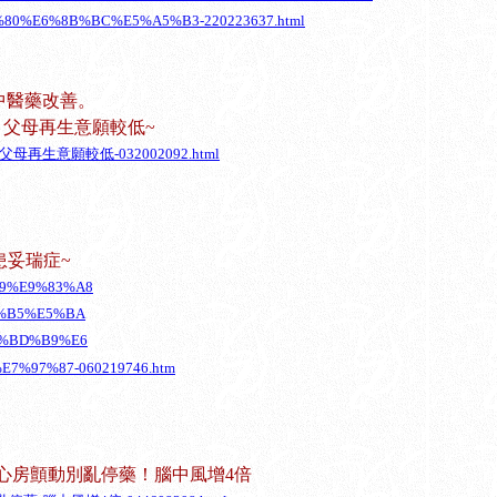
0%E6%8B%BC%E5%A5%B3-220223637.html
中醫藥改善。
 父母再生意願較低~
自閉兒-父母再生意願較低-032002092.html
患妥瑞症~
7%89%E9%83%A8
%B5%E5%BA
%BD%B9%E6
%97%87-060219746.htm
日：心房顫動別亂停藥！腦中風增4倍