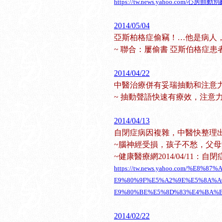
https://tw.news.yahoo.com/心房
2014/05/04
亞斯柏格症偷竊！…他是病人
~ 聯合：屢偷書 亞斯伯格症患
2014/04/22
中醫治療併有妥瑞抽動和注意
~ 抽動聲語快速有療效，注意
2014/04/13
自閉症病因複雜，中醫快整理
~腦神經受損，孩子不愁，父
~健康醫療網2014/04/11
https://tw.news.yahoo.com/%E8
E9%80%9F%E5%A2%9E%E5%8A%A
E9%80%BE%E5%8D%83%E4%BA%BA-
2014/02/22