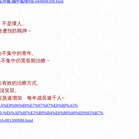
顫動別亂停藥-腦中風增4倍-044608308.html
，不是壞人。
者遭預防羈押 ~
力不集中的青年。
力不集中仍需長期治療 ~
出有效的治療方式。
母沒笑容。
：自閉症急速增加 每年成長逾千人~
%87%AA%E9%96%89%E7%97%87%E6%80%A5%
0-%E6%AF%8F%E5%B9%B4%E6%88%90%E9%95%B7%
001300986.html