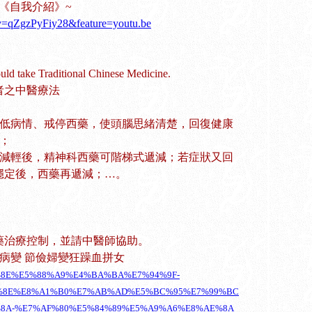
品 《自我介紹》~
v=qZgzPyFiy28&feature=youtu.be
hould take Traditional Chinese Medicine.
者之中醫療法
降低病情、戒停西藥，使頭腦思緒清楚，回復健康
；
或減輕後，精神科西藥可階梯式遞減；若症狀又回
穩定後，西藥再遞減；…。
藥治療控制，並請中醫師協助。
病變 節儉婦變狂躁血拼女
8%85%8E%E5%88%A9%E4%BA%BA%E7%94%9F-
%8E%E8%A1%B0%E7%AB%AD%E5%BC%95%E7%99%BC
8A-%E7%AF%80%E5%84%89%E5%A9%A6%E8%AE%8A