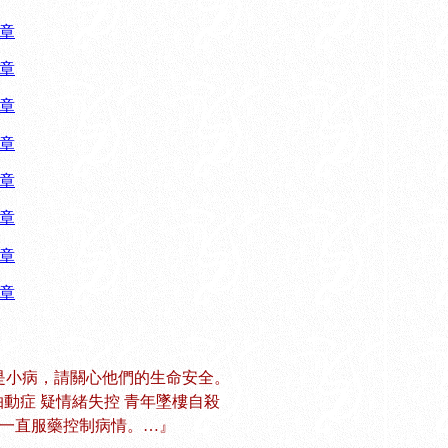
章
章
章
章
章
章
章
章
rome)不是小病，請關心他們的生命安全。
抽動症 疑情緒失控 青年墜樓自殺
，一直服藥控制病情。…』