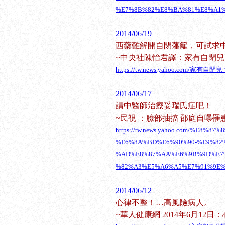
%E7%8B%82%E8%BA%81%E8%A1%8
2014/06/19
西藥難解開自閉藩籬，可試求
~中央社陳怡君譯：家有自閉兒
https://tw.news.yahoo.com/家有
2014/06/17
請中醫師治療妥瑞氏症吧！
~民視 ：臉部抽搐 邵庭自曝罹
https://tw.news.yahoo.com/%E8%8
%E6%8A%BD%E6%90%90-%E9%82
%AD%E8%87%AA%E6%9B%9D%E7
%82%A3%E5%A6%A5%E7%91%9E%E7
2014/06/12
心律不整！…高風險病人。
~華人健康網 2014年6月12