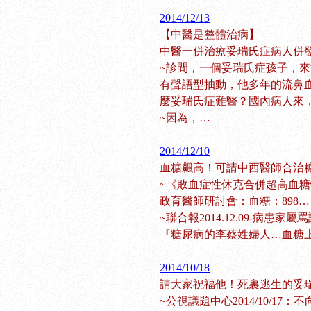
2014/12/13
【中醫是整體治病】
中醫一併治療妥瑞氏症病人併
~診間，一個妥瑞氏症孩子，來
有聲語型抽動，他多年的流鼻
麼妥瑞氏症難醫？國內病人來
~因為，…
2014/12/10
血糖飆高！可請中西醫師合治
~《敗血症性休克合併超高血
政育醫師研討會：血糖：898…
~聯合報2014.12.09-病患家
『糖尿病的李蔡姓婦人…血糖上
2014/10/18
請大家祝福他！死裏逃生的妥
~公視議題中心2014/10/17