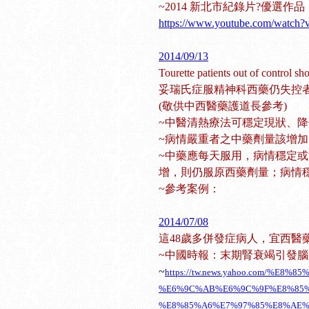
~2014 新北市紀錄片?優選作
https://www.youtube.com/watch?
2014/09/13
Tourette patients out of control s
妥瑞氏症服精神科西藥仍失控
(敬供中西醫藥護道長參考)
~中醫清熱療法可穩定現狀、
~病情嚴重者之中藥劑量該增加
~中藥應每天服用，病情穩定
增，則仍服原西藥劑量；病情
~參考案例：
2014/07/08
這48歲多併發症病人，宜西醫
~中國時報：末期腎衰竭引發腦
~
https://tw.news.yahoo.com/%E
%E6%9C%AB%E6%9C%9F%E8%85
%E8%85%A6%E7%97%85%E8%AE%